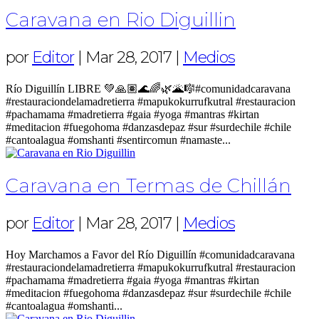
Caravana en Rio Diguillin
por
Editor
|
Mar 28, 2017
|
Medios
Río Diguillín LIBRE 💚🙏🏽🌊🌈🌿🌋🎼#comunidadcaravana
#restauraciondelamadretierra #mapukokurrufkutral #restauracion
#pachamama #madretierra #gaia #yoga #mantras #kirtan
#meditacion #fuegohoma #danzasdepaz #sur #surdechile #chile
#cantoalagua #omshanti #sentircomun #namaste...
Caravana en Termas de Chillán
por
Editor
|
Mar 28, 2017
|
Medios
Hoy Marchamos a Favor del Río Diguillín #comunidadcaravana
#restauraciondelamadretierra #mapukokurrufkutral #restauracion
#pachamama #madretierra #gaia #yoga #mantras #kirtan
#meditacion #fuegohoma #danzasdepaz #sur #surdechile #chile
#cantoalagua #omshanti...