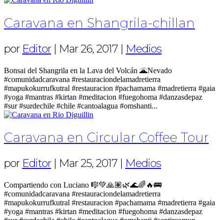
Caravana en Shangrila-chillan
por
Editor
|
Mar 26, 2017
|
Medios
Bonsai del Shangrila en la Lava del Volcán 🌋Nevado
#comunidadcaravana #restauraciondelamadretierra
#mapukokurrufkutral #restauracion #pachamama #madretierra #gaia
#yoga #mantras #kirtan #meditacion #fuegohoma #danzasdepaz
#sur #surdechile #chile #cantoalagua #omshanti...
Caravana en Circular Coffee Tour
por
Editor
|
Mar 25, 2017
|
Medios
Compartiendo con Luciano 🎼💚🙏🏽🌿🌊🌈🔥🚌
#comunidadcaravana #restauraciondelamadretierra
#mapukokurrufkutral #restauracion #pachamama #madretierra #gaia
#yoga #mantras #kirtan #meditacion #fuegohoma #danzasdepaz