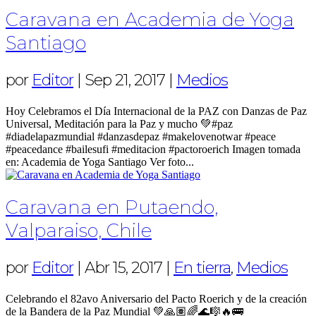
Caravana en Academia de Yoga
Santiago
por
Editor
|
Sep 21, 2017
|
Medios
Hoy Celebramos el Día Internacional de la PAZ con Danzas de Paz
Universal, Meditación para la Paz y mucho 💚#paz
#diadelapazmundial #danzasdepaz #makelovenotwar #peace
#peacedance #bailesufi #meditacion #pactoroerich Imagen tomada
en: Academia de Yoga Santiago Ver foto...
Caravana en Putaendo,
Valparaiso, Chile
por
Editor
|
Abr 15, 2017
|
En tierra
,
Medios
Celebrando el 82avo Aniversario del Pacto Roerich y de la creación
de la Bandera de la Paz Mundial 💚🙏🏽🌈🌊🎼🔥🚌