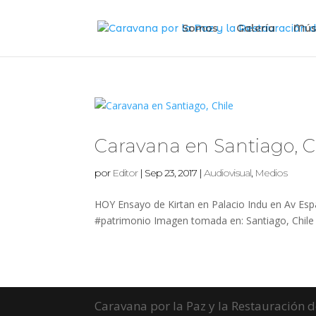
Somos
Galería
Mús
Caravana en Santiago, C
por
Editor
|
Sep 23, 2017
|
Audiovisual
,
Medios
HOY Ensayo de Kirtan en Palacio Indu en Av Espa
#patrimonio Imagen tomada en: Santiago, Chile 
Caravana por la Paz y la Restauración 