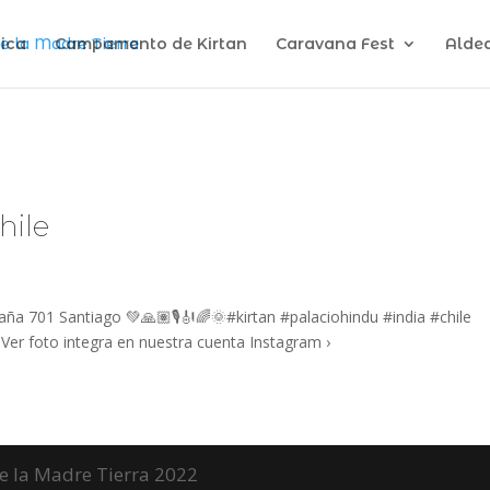
ica
Campamento de Kirtan
Caravana Fest
Alde
hile
ña 701 Santiago 💚🙏🏽🎙🎻🌈🌞#kirtan #palaciohindu #india #chile
Ver foto integra en nuestra cuenta Instagram ›
de la Madre Tierra 2022