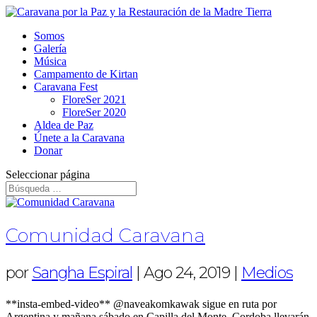
Somos
Galería
Música
Campamento de Kirtan
Caravana Fest
FloreSer 2021
FloreSer 2020
Aldea de Paz
Únete a la Caravana
Donar
Seleccionar página
Comunidad Caravana
por
Sangha Espiral
|
Ago 24, 2019
|
Medios
**insta-embed-video** @naveakomkawak sigue en ruta por
Argentina y mañana sábado en Capilla del Monte, Cordoba llevarán