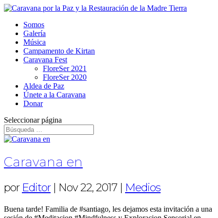
Somos
Galería
Música
Campamento de Kirtan
Caravana Fest
FloreSer 2021
FloreSer 2020
Aldea de Paz
Únete a la Caravana
Donar
Seleccionar página
Caravana en
por
Editor
|
Nov 22, 2017
|
Medios
Buena tarde! Familia de #santiago, les dejamos esta invitación a una
sesión de #Meditacion #Mindfulness y Exploracion Sensorial en