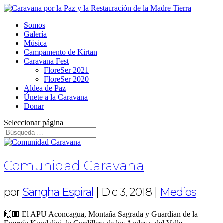
Somos
Galería
Música
Campamento de Kirtan
Caravana Fest
FloreSer 2021
FloreSer 2020
Aldea de Paz
Únete a la Caravana
Donar
Seleccionar página
Comunidad Caravana
por
Sangha Espiral
|
Dic 3, 2018
|
Medios
🙌🏽 El APU Aconcagua, Montaña Sagrada y Guardian de la
Energía Kundalini, la Cordillera de los Andes y del Valle