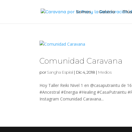
Somos
Galería
Mús
Comunidad Caravana
por
Sangha Espiral
|
Dic 4, 2018
|
Medios
Hoy Taller Reiki Nivel 1 en @casaputraintu de 1
#Ancestral #Energia #Healing #CasaPutraintu #
Instagram Comunidad Caravana...