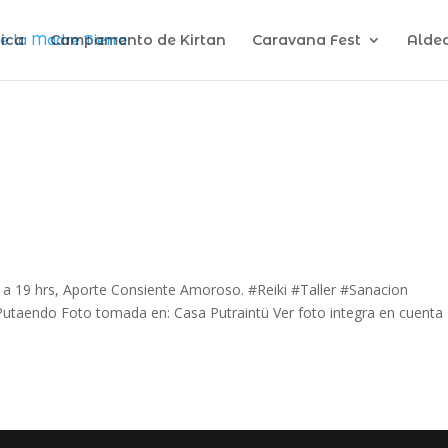
ica
Campamento de Kirtan
Caravana Fest
Alde
6 a 19 hrs, Aporte Consiente Amoroso. #Reiki #Taller #Sanacion
Putaendo Foto tomada en: Casa Putraintü Ver foto integra en cuenta