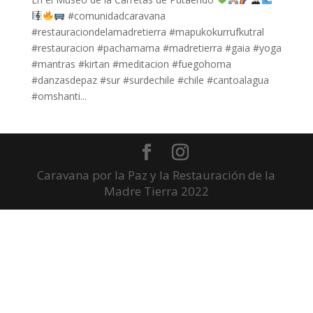
#comunidadcaravana
#restauraciondelamadretierra #mapukokurrufkutral
#restauracion #pachamama #madretierra #gaia #yoga
#mantras #kirtan #meditacion #fuegohoma
#danzasdepaz #sur #surdechile #chile #cantoalagua
#omshanti...
Caravana por la Paz y la Restauración de la
Madre Tierra 2022