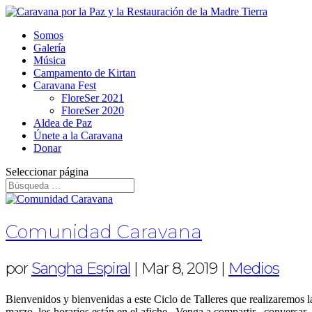
Somos
Galería
Música
Campamento de Kirtan
Caravana Fest
FloreSer 2021
FloreSer 2020
Aldea de Paz
Únete a la Caravana
Donar
Seleccionar página
Comunidad Caravana
por
Sangha Espiral
|
Mar 8, 2019
|
Medios
Bienvenidos y bienvenidas a este Ciclo de Talleres que realizaremos
marzo, los horarios están en el afiche . Venga a compartir , conversar..