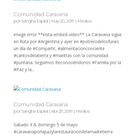
Comunidad Caravana
por
Sangha Espiral
|
May 20, 2019
|
Medios
image error **insta-embed-video** La Caravana sigue
en Ruta por #Argentina y ayer en #potrerodelosfunes
un día de #Compartir, #alimentacionconciente
#cantosdelatierra y #mantras con la comunidad
#puntana. Seguimos Reconociéndonos #Familia por la
#Paz y la...
Comunidad Caravana
por
Sangha Espiral
|
Abr 29, 2019
|
Medios
Sabado 4 & domingo 5 de mayo
#caravanaporlapazylarestauraciondelamadretierra