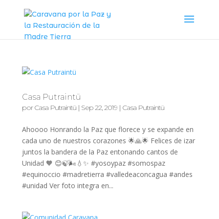
Casa Putraintü
por
Casa Putraintü
|
Sep 22, 2019
|
Casa Putraintü
Ahoooo Honrando la Paz que florece y se expande en
cada uno de nuestros corazones 🌟🙏🌟 Felices de izar
juntos la bandera de la Paz entonando cantos de
Unidad 🧡 😊🍃🌬️💧✨ #yosoypaz #somospaz
#equinoccio #madretierra #valledeaconcagua #andes
#unidad Ver foto integra en...