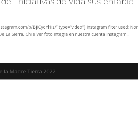
de “Iniciativas de Vida sustentable”
tagram.com/p/BjICyqYl1is/” type=”video”] Instagram filter used: No
e La Sierra, Chile Ver foto integra en nuestra cuenta Instagram...
de la Madre Tierra 2022