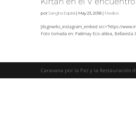
Kirtan en el V encuentro 
por
Sangha Espiral
|
May 23, 2018
|
Medios
[dsgnwrks_instagram_embed src=”https://www.ins
Foto tomada en: Pailimay Eco-aldea, Bellavista D
Caravana por la Paz y la Restauración 