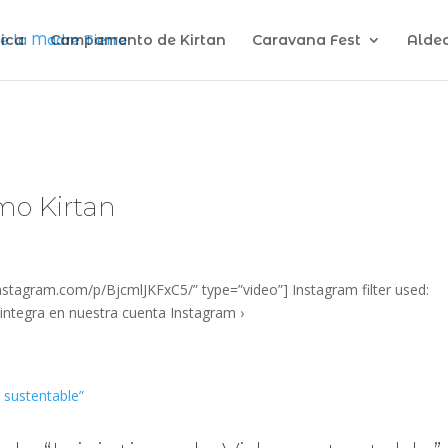
ica
Campamento de Kirtan
Caravana Fest
Alde
mo Kirtan
tagram.com/p/BjcmlJKFxC5/” type=”video”] Instagram filter used:
integra en nuestra cuenta Instagram ›