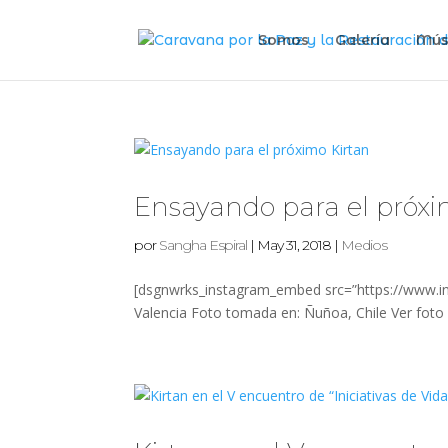
Somos
Galería
Mús
Ensayando para el próxi
por
Sangha Espiral
|
May 31, 2018
|
Medios
[dsgnwrks_instagram_embed src=”https://www.ins
Valencia Foto tomada en: Ñuñoa, Chile Ver foto 