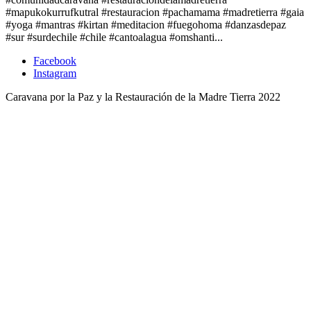
#mapukokurrufkutral #restauracion #pachamama #madretierra #gaia
#yoga #mantras #kirtan #meditacion #fuegohoma #danzasdepaz
#sur #surdechile #chile #cantoalagua #omshanti...
Facebook
Instagram
Caravana por la Paz y la Restauración de la Madre Tierra 2022