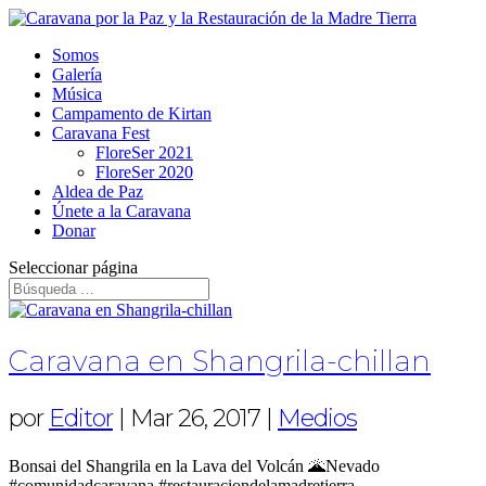
Somos
Galería
Música
Campamento de Kirtan
Caravana Fest
FloreSer 2021
FloreSer 2020
Aldea de Paz
Únete a la Caravana
Donar
Seleccionar página
Caravana en Shangrila-chillan
por
Editor
|
Mar 26, 2017
|
Medios
Bonsai del Shangrila en la Lava del Volcán 🌋Nevado
#comunidadcaravana #restauraciondelamadretierra