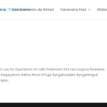
ica
Campamento de Kirtan
Caravana Fest
Alde
uis les Esperamos en calle Pedernera 924 casi esquina Rivadavia.
r #aquiyahora #alma #soul #Yoga #yogakundalini #yogaintegral
apia...