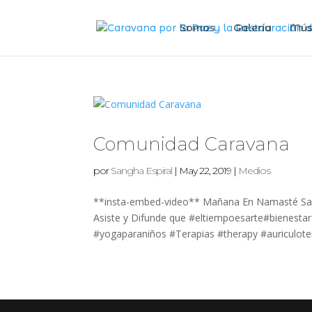
Somos
Galería
Mús
Comunidad Caravana
por
Sangha Espiral
|
May 22, 2019
|
Medios
**insta-embed-video** Mañana En Namasté San L
Asiste y Difunde que #eltiempoesarte#bienesta
#yogaparaniños #Terapias #therapy #auriculoter