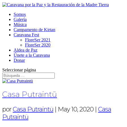
Somos
Galería
Música
Campamento de Kirtan
Caravana Fest
FloreSer 2021
FloreSer 2020
Aldea de Paz
Únete a la Caravana
Donar
Seleccionar página
Casa Putraintü
por
Casa Putraintü
|
May 10, 2020
|
Casa
Putraintü