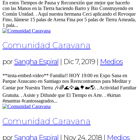
En estos Tiempos de Pausa y Reconexión que mejor que hacerlo
con las Manos en la Tierra haciendo Barro y Bio Construyendo en
Común Unidad. . Aquí nuestra hermana Ceci aplicando el Revoque
Fino, llámese 15 palas de Arena Fina por 5 palas de Tierra Arneada,
1 pala...
Comunidad Caravana
por
Sangha Espiral
|
Dic 7, 2019
|
Medios
**insta-embed-video** Familia!! HOY 19:00 en Expo Sana en
Parque Araucano en Santiago nos Reencontramos para Meditar y
Cantar por Nuestra Tierra 🎶🌈🌊🦅🏔🌳🐋🌎. . Actividad Familiar
Gratuita. . Asiste y Difunde que El Tiempo es Arte. . #kirtan
#mantras #cantossagrados...
Comunidad Caravana
por
Sangha Espiral
|
Nov 24, 2018
|
Medios