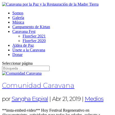
Somos
Galería
Música
Campamento de Kirtan
Caravana Fest
FloreSer 2021
FloreSer 2020
Aldea de Paz
Únete a la Caravana
Donar
Seleccionar página
Comunidad Caravana
por
Sangha Espiral
|
Abr 21, 2019
|
Medios
**insta-embed-video** Hoy Festival Regenerativo en
@casaputraintu, actividades para todas las edades, acércate a