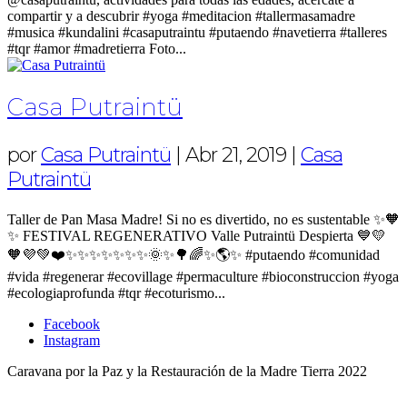
compartir y a descubrir #yoga #meditacion #tallermasamadre
#musica #kundalini #casaputraintu #putaendo #navetierra #talleres
#tqr #amor #madretierra Foto...
Casa Putraintü
por
Casa Putraintü
|
Abr 21, 2019
|
Casa
Putraintü
Taller de Pan Masa Madre! Si no es divertido, no es sustentable ✨🧡
✨ FESTIVAL REGENERATIVO Valle Putraintü Despierta 💙💛
🧡💜💚❤️✨✨✨✨✨✨✨🌞✨🌳🌈✨🌎✨ #putaendo #comunidad
#vida #regenerar #ecovillage #permaculture #bioconstruccion #yoga
#ecologiaprofunda #tqr #ecoturismo...
Facebook
Instagram
Caravana por la Paz y la Restauración de la Madre Tierra 2022