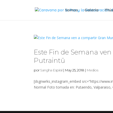
Somos
Galería
Mús
Este Fin de Semana ven
Putraintü
por
Sangha Espiral
|
May 25, 2018
|
Medios
[dsgnwrks_instagram_embed src=”https://www.in
Normal Foto tomada en: Putaendo, Valparaiso, Ch