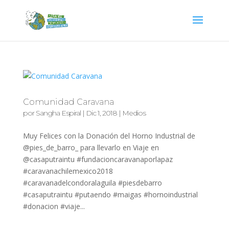
Comunidad Caravana
por
Sangha Espiral
|
Dic 1, 2018
|
Medios
Muy Felices con la Donación del Horno Industrial de
@pies_de_barro_ para llevarlo en Viaje en
@casaputraintu #fundacioncaravanaporlapaz
#caravanachilemexico2018
#caravanadelcondoralaguila #piesdebarro
#casaputraintu #putaendo #maigas #hornoindustrial
#donacion #viaje...