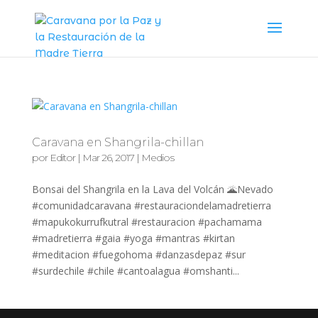
Caravana en Shangrila-chillan
por
Editor
|
Mar 26, 2017
|
Medios
Bonsai del Shangrila en la Lava del Volcán 🌋Nevado
#comunidadcaravana #restauraciondelamadretierra
#mapukokurrufkutral #restauracion #pachamama
#madretierra #gaia #yoga #mantras #kirtan
#meditacion #fuegohoma #danzasdepaz #sur
#surdechile #chile #cantoalagua #omshanti...