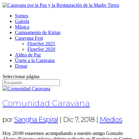
Somos
Galería
Música
Campamento de Kirtan
Caravana Fest
FloreSer 2021
FloreSer 2020
Aldea de Paz
Únete a la Caravana
Donar
Seleccionar página
Comunidad Caravana
por
Sangha Espiral
|
Dic 7, 2018
|
Medios
Hoy 20:00 estaremos acompañando a nuestro amigo Gonzalo
Abarca Paniagua músico chileno radicado en Barcelona en Centro