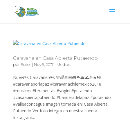
Caravana en Casa Abierta Putaendo
por
Editor
|
Nov 9, 2017
|
Medios
Nuev@s Caravaner@s 💚🌈🙏🏽🚌☘️🏔🌊🌞🔥🎼
#caravanaporlapaz #caravanachilemexico2018
#musicos #terapeutas #yogini #putaendo
#casaabiertaputaendo #banderadelapaz #putaendo
#valleaconcagua Imagen tomada en: Casa Abierta
Putaendo Ver foto integra en nuestra cuenta
Instagram...