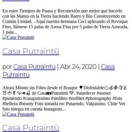
En estos Tiempos de Pausa y Reconexión que mejor que hacerlo
con las Manos en la Tierra haciendo Barro y Bio Construyendo en
Común Unidad. . Aquí nuestra hermana Ceci aplicando el Revoque
Fino, llámese 15 palas de Arena Fina por 5 palas de Tierra Arneada,
1 pala...
Casa Putraintü
por
Casa Putraintü
|
Abr 24, 2020
|
Casa
Putraintü
Ahora Mismo sin Filtro desde el Bosque 🌳Disfrutable🍊🍏🍇🍋🍐
🍑🍅🥬🍠🥑🍒 de Casa🏡Putraintü 💚. #atardecer #sunset
#putaendo #casaputraintu #sinfiltro #nofilter #photography #foto
#belleza #beauty Foto tomada en: Putaendo, Valparaiso, Chile Ver
foto integra en cuenta Instagram...
Casa Putraintü