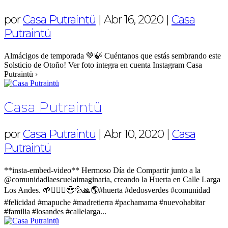
por
Casa Putraintü
|
Abr 16, 2020
|
Casa
Putraintü
Almácigos de temporada 💚🍃 Cuéntanos que estás sembrando este
Solsticio de Otoño! Ver foto integra en cuenta Instagram Casa
Putraintü ›
Casa Putraintü
por
Casa Putraintü
|
Abr 10, 2020
|
Casa
Putraintü
**insta-embed-video** Hermoso Día de Compartir junto a la
@comunidadlaescuelaimaginaria, creando la Huerta en Calle Larga
Los Andes. 🌱🧝🏼‍♀️😍💦🙏🌎#huerta #dedosverdes #comunidad
#felicidad #mapuche #madretierra #pachamama #nuevohabitar
#familia #losandes #callelarga...