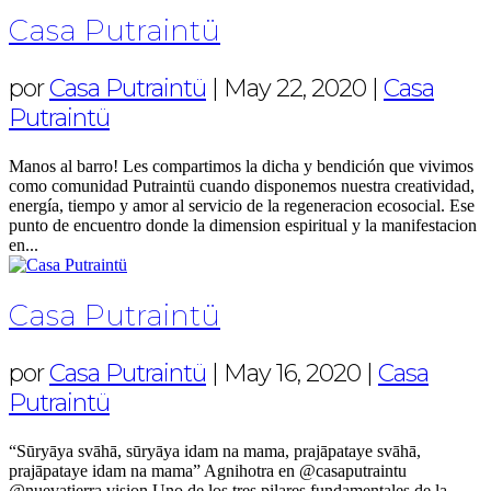
Casa Putraintü
por
Casa Putraintü
|
May 22, 2020
|
Casa
Putraintü
Manos al barro! Les compartimos la dicha y bendición que vivimos
como comunidad Putraintü cuando disponemos nuestra creatividad,
energía, tiempo y amor al servicio de la regeneracion ecosocial. Ese
punto de encuentro donde la dimension espiritual y la manifestacion
en...
Casa Putraintü
por
Casa Putraintü
|
May 16, 2020
|
Casa
Putraintü
“Sūryāya svāhā, sūryāya idam na mama, prajāpataye svāhā,
prajāpataye idam na mama” Agnihotra en @casaputraintu
@nuevatierra.vision Uno de los tres pilares fundamentales de la