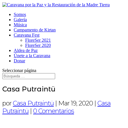
Somos
Galería
Música
Campamento de Kirtan
Caravana Fest
FloreSer 2021
FloreSer 2020
Aldea de Paz
Únete a la Caravana
Donar
Seleccionar página
Casa Putraintü
por
Casa Putraintü
|
Mar 19, 2020
|
Casa
Putraintü
|
0 Comentarios