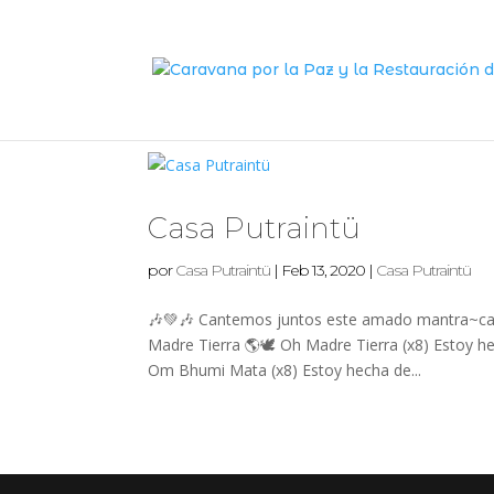
Casa Putraintü
por
Casa Putraintü
|
Feb 13, 2020
|
Casa Putraintü
🎶💚🎶 Cantemos juntos este amado mantra~cant
Madre Tierra 🌎🕊️ Oh Madre Tierra (x8) Estoy h
Om Bhumi Mata (x8) Estoy hecha de...