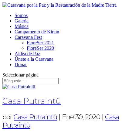
Somos
Galería
Música
Campamento de Kirtan
Caravana Fest
FloreSer 2021
FloreSer 2020
Aldea de Paz
Únete a la Caravana
Donar
Seleccionar página
Casa Putraintü
por
Casa Putraintü
|
Ene 30, 2020
|
Casa
Putraintü