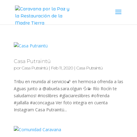
Casa Putraintü
por
Casa Putraintü
|
Feb 11, 2020
|
Casa Putraintü
Tribu en reunida al servicio🌠 en hermosa ofrenda a las
Aguas junto a @abuela.sara.olguin 💦💫 Río Rocín te
saludamos! #rioslibres #glaciareslibres #ofrenda
#jallalla #aconcagua Ver foto integra en cuenta
Instagram Casa Putraintü...