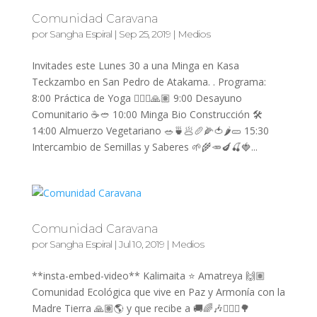
Comunidad Caravana
por
Sangha Espiral
|
Sep 25, 2019
|
Medios
Invitades este Lunes 30 a una Minga en Kasa
Teckzambo en San Pedro de Atakama. . Programa:
8:00 Práctica de Yoga 🧘🏻‍♀️🙏🏽 9:00 Desayuno
Comunitario ☕️🥙 10:00 Minga Bio Construcción 🛠
14:00 Almuerzo Vegetariano 🥗🍵🥟🥖🌽🍅🌶🥒 15:30
Intercambio de Semillas y Saberes 🌱🌾🥕🍆🍒🍓...
Comunidad Caravana
por
Sangha Espiral
|
Jul 10, 2019
|
Medios
**insta-embed-video** Kalimaita ⭐️ Amatreya 🙌🏽
Comunidad Ecológica que vive en Paz y Armonía con la
Madre Tierra 🙏🏽🌎 y que recibe a 🚚🌈🎶🧘🏻‍♀️🌳