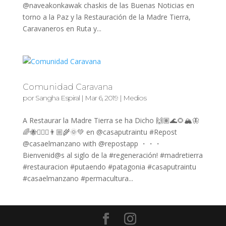
@naveakonkawak chaskis de las Buenas Noticias en
torno a la Paz y la Restauración de la Madre Tierra,
Caravaneros en Ruta y...
Comunidad Caravana
por
Sangha Espiral
|
Mar 6, 2019
|
Medios
A Restaurar la Madre Tierra se ha Dicho 🙌🏽🌊🌻🏔🦋
🌈🐝🧘🏻‍♀️👨🏼‍🌾🌞💚 en @casaputraintu #Repost
@casaelmanzano with @repostapp ・・・
Bienvenid@s al siglo de la #regeneración! #madretierra
#restauracion #putaendo #patagonia #casaputraintu
#casaelmanzano #permacultura...