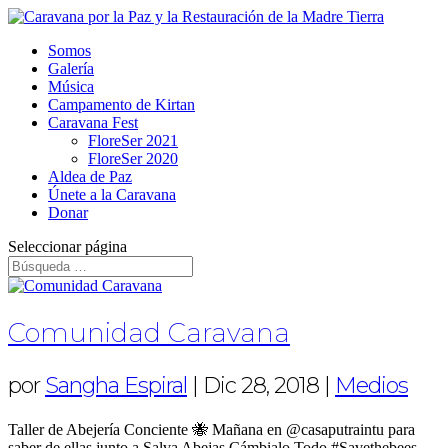
Somos
Galería
Música
Campamento de Kirtan
Caravana Fest
FloreSer 2021
FloreSer 2020
Aldea de Paz
Únete a la Caravana
Donar
Seleccionar página
Comunidad Caravana
por
Sangha Espiral
|
Dic 28, 2018
|
Medios
Taller de Abejería Conciente 🐝 Mañana en @casaputraintu para
saber de ellas junto a Salva Abejas Cámbialo Todo #Savethebees