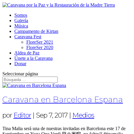
Somos
Galería
Música
Campamento de Kirtan
Caravana Fest
FloreSer 2021
FloreSer 2020
Aldea de Paz
Únete a la Caravana
Donar
Seleccionar página
Caravana en Barcelona Espana
por
Editor
|
Sep 7, 2017
|
Medios
Tina Malia será una de nuestras invitadas en Barcelona este 17 de
Septiembre en Yoga One Verdi 💚🙏🏽🎼, no faltes!! #tinamalia