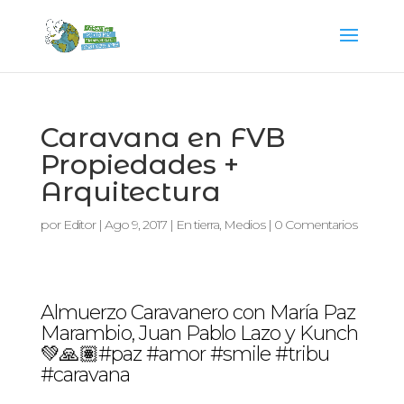
Caravana en FVB
Propiedades +
Arquitectura
por
Editor
|
Ago 9, 2017
|
En tierra
,
Medios
|
0 Comentarios
Almuerzo Caravanero con María Paz
Marambio, Juan Pablo Lazo y Kunch
💚🙏🏽#paz #amor #smile #tribu
#caravana