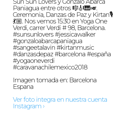
Sun Sun Lovers y Gonzalo Abarca
Paniagua entre otros 🎼🎻🎹🎺.
Ceremonia, Danzas de Paz y Kirtan🎙
💃🏼. Nos vemos 15:30 en Yoga One
Verdi, carrer Verdi # 98, Barcelona.
#sunsunlovers #jessicawalker
#gonzaloabarcapaniagua
#sangeetalavin #kirtanmusic
#danzasdepaz #barcelona #españa
#yogaoneverdi
#caravanachilemexico2018
Imagen tomada en: Barcelona
Espana
Ver foto integra en nuestra cuenta
Instagram ›