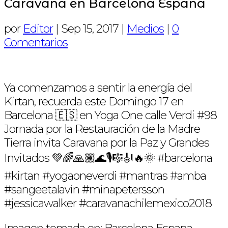
Caravana en Barcelona España
por
Editor
|
Sep 15, 2017
|
Medios
|
0
Comentarios
Ya comenzamos a sentir la energía del
Kirtan, recuerda este Domingo 17 en
Barcelona 🇪🇸 en Yoga One calle Verdi #98
Jornada por la Restauración de la Madre
Tierra invita Caravana por la Paz y Grandes
Invitados 💚🌈🙏🏽🌊🎙🎼🎻🔥🌞 #barcelona
#kirtan #yogaoneverdi #mantras #amba
#sangeetalavin #minapetersson
#jessicawalker #caravanachilemexico2018