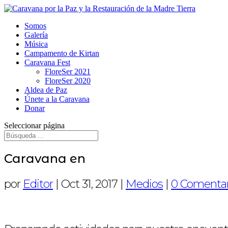
Somos
Galería
Música
Campamento de Kirtan
Caravana Fest
FloreSer 2021
FloreSer 2020
Aldea de Paz
Únete a la Caravana
Donar
Seleccionar página
Caravana en
por
Editor
|
Oct 31, 2017
|
Medios
|
0 Comentar