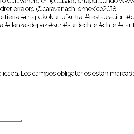
ntro Caravanero en @casaabiertaputaendo ww
dretierra.org @caravanachilemexico2018
etierra #mapukokurrufkutral #restauracion 
 #danzasdepaz #sur #surdechile #chile #ca
›
licada.
Los campos obligatorios están marcad