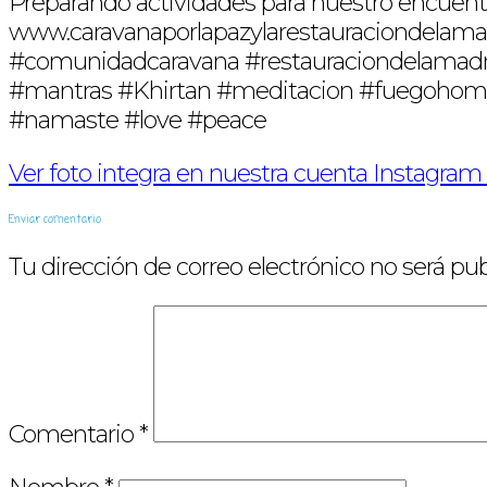
Preparando actividades para nuestro encue
www.caravanaporlapazylarestauraciondelama
#comunidadcaravana #restauraciondelamadr
#mantras #Khirtan #meditacion #fuegohoma
#namaste #love #peace
Ver foto integra en nuestra cuenta Instagram 
Enviar comentario
Tu dirección de correo electrónico no será pub
Comentario
*