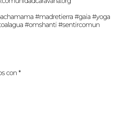
w.comunidadcaravana.org
#pachamama #madretierra #gaia #yoga
ntoalagua #omshanti #sentircomun
os con
*