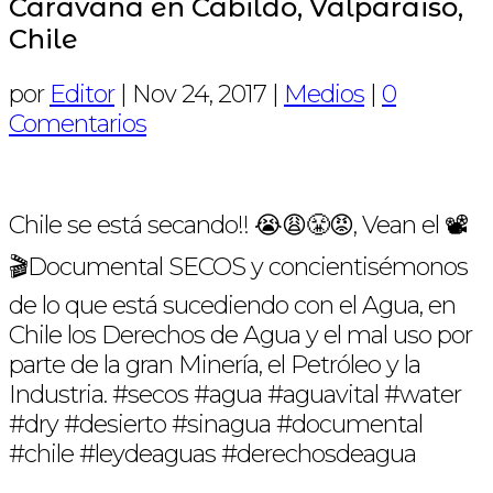
Caravana en Cabildo, Valparaiso,
Chile
por
Editor
|
Nov 24, 2017
|
Medios
|
0
Comentarios
Chile se está secando!! 😭😩😤😡, Vean el 📽
🎬Documental SECOS y concientisémonos
de lo que está sucediendo con el Agua, en
Chile los Derechos de Agua y el mal uso por
parte de la gran Minería, el Petróleo y la
Industria. #secos #agua #aguavital #water
#dry #desierto #sinagua #documental
#chile #leydeaguas #derechosdeagua