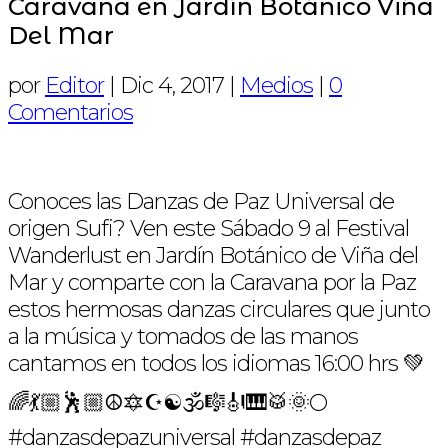
Caravana en Jardín Botánico Viña
Del Mar
por
Editor
|
Dic 4, 2017
|
Medios
|
0
Comentarios
Conoces las Danzas de Paz Universal de
origen Sufi? Ven este Sábado 9 al Festival
Wanderlust en Jardín Botánico de Viña del
Mar y comparte con la Caravana por la Paz
estos hermosas danzas circulares que junto
a la música y tomados de las manos
cantamos en todos los idiomas 16:00 hrs 💚
🌈💃🏼🕺🏼☮️🔯☪️☯️🕉🎼🎻🎹🥁🌞🌕
#danzasdepazuniversal #danzasdepaz