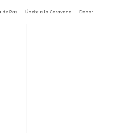
a de Paz
Únete a la Caravana
Donar
a