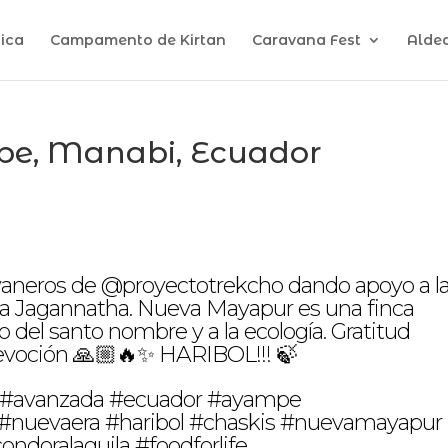
ica
Campamento de Kirtan
Caravana Fest
Alde
e, Manabi, Ecuador
vaneros de @proyectotrekcho dando apoyo a l
ña Jagannatha. Nueva Mayapur es una finca
nto del santo nombre y a la ecología. Gratitud
devoción 🙏🏼🔥✨ HARIBOL!!! 🍃
ö #avanzada #ecuador #ayampe
#nuevaera #haribol #chaskis #nuevamayapur
ndoralaguila #foodforlife