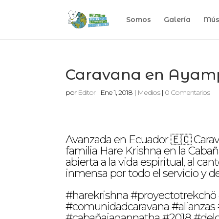
Somos
Galería
Mús
Caravana en Ayamp
por
Editor
|
Ene 1, 2018
|
Medios
|
0 Comentarios
Avanzada en Ecuador 🇪🇨 Cara
familia Hare Krishna en la Caba
abierta a la vida espiritual, al ca
inmensa por todo el servicio y 
#harekrishna #proyectotrekch
#comunidadcaravana #alianzas 
#cabañajagannatha #2018 #delco