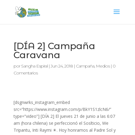
[DÍA 2] Campaña
Caravana
por
Sangha Espiral
|
Jun 24, 2018
|
Campaña
,
Medios
|
0
Comentarios
[dsgnwrks_instagram_embed
src=”https://www.instagram.com/p/BkY1S1zlcN6/”
type=”video”] [DÍA 2] El jueves 21 de junio a las 6:07
am (hora chilena) se perfeccionó el Soslticio, We
Tripantu, Inti Raymi ☀. Hoy honramos al Padre Sol y