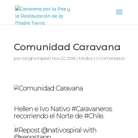
Comunidad Caravana
por
Sangha Espiral
|
Nov 22, 2018
|
Medios
|
0 Comentarios
Hellen e Ivo Nativo #Caravaneros
recorriendo el Norte de #Chile.
.
#Repost @nativospiral with
@repostapp