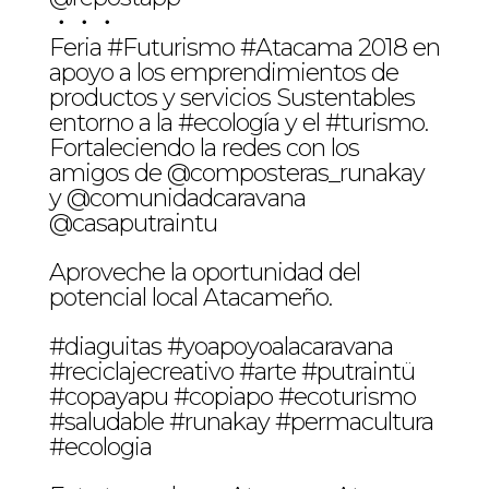
・・・
Feria #Futurismo #Atacama 2018 en
apoyo a los emprendimientos de
productos y servicios Sustentables
entorno a la #ecología y el #turismo.
Fortaleciendo la redes con los
amigos de @composteras_runakay
y @comunidadcaravana
@casaputraintu
Aproveche la oportunidad del
potencial local Atacameño.
#diaguitas #yoapoyoalacaravana
#reciclajecreativo #arte #putraintü
#copayapu #copiapo #ecoturismo
#saludable #runakay #permacultura
#ecologia