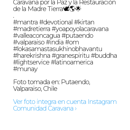
Caravana por la Paz y la Restauración
de la Madre Tierra🕊️🌎🌟
.
#mantra #devotional #kirtan
#madretierra #yoapoyolacaravana
#valleaconcagua #putaendo
#valparaiso #india #om
#lokasamastasukhinobhavantu
#harekrishna #granespiritu #buddha
#lightservice #latinoamerica
#munay
Foto tomada en: Putaendo,
Valparaiso, Chile
Ver foto integra en cuenta Instagram
Comunidad Caravana ›