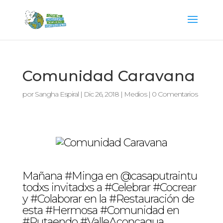
Comunidad Caravana
por
Sangha Espiral
|
Dic 26, 2018
|
Medios
|
0 Comentarios
Mañana #Minga en @casaputraintu
todxs invitadxs a #Celebrar #Cocrear
y #Colaborar en la #Restauración de
esta #Hermosa #Comunidad en
#Putaendo #ValleAconcagua