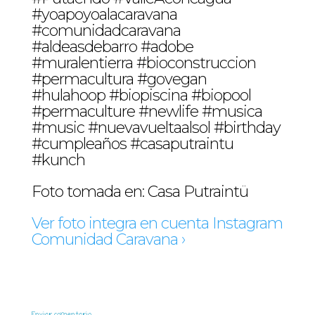
#yoapoyoalacaravana
#comunidadcaravana
#aldeasdebarro #adobe
#muralentierra #bioconstruccion
#permacultura #govegan
#hulahoop #biopiscina #biopool
#permaculture #newlife #musica
#music #nuevavueltaalsol #birthday
#cumpleaños #casaputraintu
#kunch
Foto tomada en: Casa Putraintü
Ver foto integra en cuenta Instagram
Comunidad Caravana ›