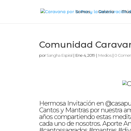
Somos
Galería
Mús
Comunidad Carava
por
Sangha Espiral
|
Ene 4, 2019
|
Medios
|
0 Comen
Hermosa Invitación en @casaputr
Cantos y Mantras por nuestra 
años compartiendo estas meditac
cada uno de nosotros. Aporte Am
#cantossagrados #mantras #div