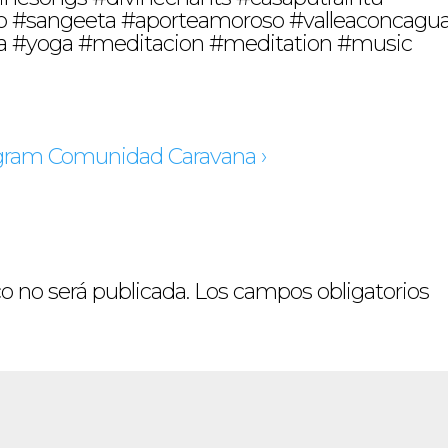
o #sangeeta #aporteamoroso #valleaconcagu
a #yoga #meditacion #meditation #music
tagram Comunidad Caravana ›
o no será publicada.
Los campos obligatorios