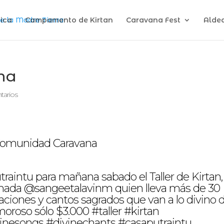
ica
Campamento de Kirtan
Caravana Fest
Alde
na
tarios
aintu para mañana sabado el Taller de Kirtan,
amada @sangeetalavinm quien lleva más de 30
iones y cantos sagrados que van a lo divino 
oroso sólo $3.000 #taller #kirtan
inesongs #divinechants #casaputraintu