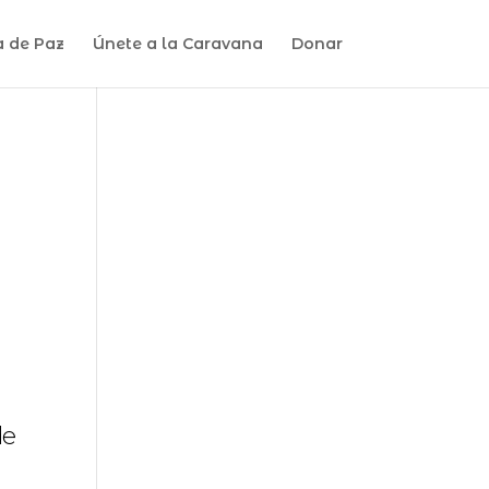
a de Paz
Únete a la Caravana
Donar
de