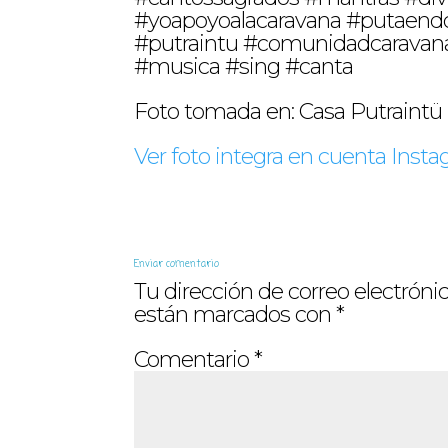
#yoapoyoalacaravana #putaend
#putraintu #comunidadcaravan
#musica #sing #canta
Foto tomada en: Casa Putraintü
Ver foto integra en cuenta Ins
Enviar comentario
Tu dirección de correo electrónic
están marcados con
*
Comentario
*