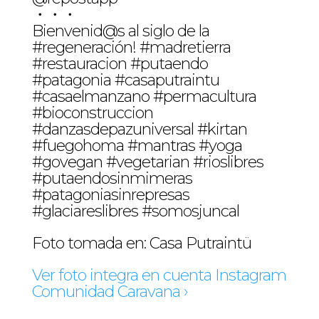
・・・
Bienvenid@s al siglo de la
#regeneración! #madretierra
#restauracion #putaendo
#patagonia #casaputraintu
#casaelmanzano #permacultura
#bioconstruccion
#danzasdepazuniversal #kirtan
#fuegohoma #mantras #yoga
#govegan #vegetarian #rioslibres
#putaendosinmimeras
#patagoniasinrepresas
#glaciareslibres #somosjuncal
Foto tomada en: Casa Putraintü
Ver foto integra en cuenta Instagram
Comunidad Caravana ›