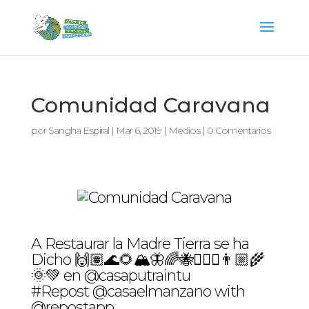
Comunidad Caravana
por
Sangha Espiral
|
Mar 6, 2019
|
Medios
|
0 Comentarios
A Restaurar la Madre Tierra se ha
Dicho 🙌🏽🌊🌻🏔🦋🌈🐝🧘🏻‍♀️👨🏼‍🌾
🌞💚 en @casaputraintu
#Repost @casaelmanzano with
@repostapp