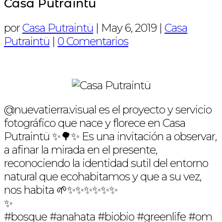
Casa Putraintü
por
Casa Putraintü
|
May 6, 2019
|
Casa
Putraintü
|
0 Comentarios
@nuevatierra.visual es el proyecto y servicio
fotográfico que nace y florece en Casa
Putraintü ✨🌳✨ Es una invitación a observar,
a afinar la mirada en el presente,
reconociendo la identidad sutil del entorno
natural que ecohabitamos y que a su vez,
nos habita 🌱✨✨✨✨✨✨
✨
#bosque #anahata #biobio #greenlife #om