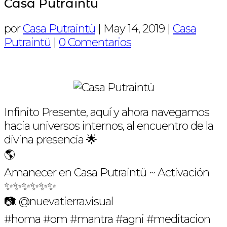
Casa Putraintü
por
Casa Putraintü
|
May 14, 2019
|
Casa
Putraintü
|
0 Comentarios
Infinito Presente, aquí y ahora navegamos
hacia universos internos, al encuentro de la
divina presencia 🌟
🌎
Amanecer en Casa Putraintü ~ Activación
✨✨✨✨✨✨
📷: @nuevatierra.visual
#homa #om #mantra #agni #meditacion