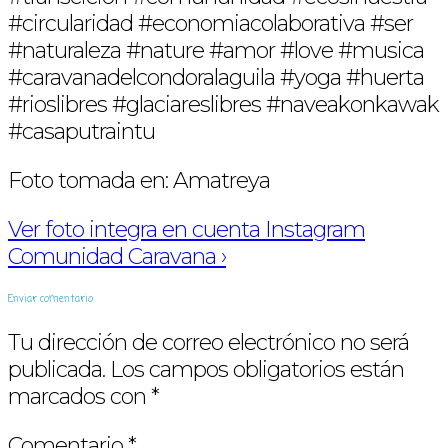
#circularidad #economiacolaborativa #ser
#naturaleza #nature #amor #love #musica
#caravanadelcondoralaguila #yoga #huerta
#rioslibres #glaciareslibres #naveakonkawak
#casaputraintu
Foto tomada en: Amatreya
Ver foto integra en cuenta Instagram
Comunidad Caravana ›
Enviar comentario
Tu dirección de correo electrónico no será
publicada.
Los campos obligatorios están
marcados con
*
Comentario
*