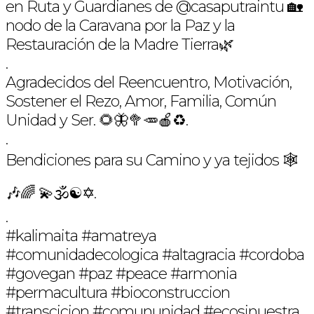
en Ruta y Guardianes de @casaputraintu 🏡
nodo de la Caravana por la Paz y la
Restauración de la Madre Tierra🌿
.
Agradecidos del Reencuentro, Motivación,
Sostener el Rezo, Amor, Familia, Común
Unidad y Ser. 🌻🦋🥦🥕🍎♻️.
.
Bendiciones para su Camino y ya tejidos 🕸
🎶🌈 💫🕉☯️✡️.
.
#kalimaita #amatreya
#comunidadecologica #altagracia #cordoba
#govegan #paz #peace #armonia
#permacultura #bioconstruccion
#transcicion #comununidad #ecosinuestra