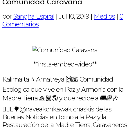
Comunidad Caravana
por
Sangha Espiral
|
Jul 10, 2019
|
Medios
|
0
Comentarios
**insta-embed-video**
Kalimaita ⭐️ Amatreya 🙌🏽 Comunidad
Ecológica que vive en Paz y Armonía con la
Madre Tierra 🙏🏽🌎 y que recibe a 🚚🌈🎶
🧘🏻‍♀️🌳@naveakonkawak chaskis de las
Buenas Noticias en torno a la Paz y la
Restauración de la Madre Tierra, Caravaneros