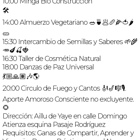
10:00 Minga Bio Construcción
🛠
14:00 Almuerzo Vegetariano 🥗🍵🥟🥖🌽🍅🌶
🥒
15:30 Intercambio de Semillas y Saberes 🌱🌾
🥕🍆🍒🍓
16:30 Taller de Cosmética Natural
18:00 Danzas de Paz Universal
💃🏼🙏🏽🎶🌎
20:00 Circulo de Fuego y Cantos 🎻🎷🎼🎙.
Aporte Amoroso Consciente no excluyente.
🌻
Dirección: Aillu de Yaye en calle Domingo
Atienza esquina Pasaje Rodríguez
Requisitos: Ganas de Compartir, Aprender y