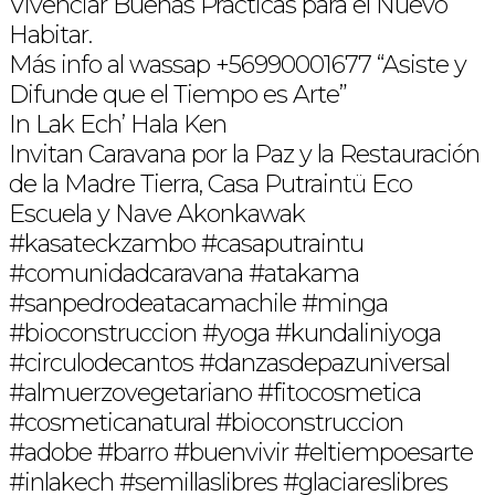
Vivenciar Buenas Prácticas para el Nuevo
Habitar.
Más info al wassap +56990001677 “Asiste y
Difunde que el Tiempo es Arte”
In Lak Ech’ Hala Ken
Invitan Caravana por la Paz y la Restauración
de la Madre Tierra, Casa Putraintü Eco
Escuela y Nave Akonkawak
#kasateckzambo #casaputraintu
#comunidadcaravana #atakama
#sanpedrodeatacamachile #minga
#bioconstruccion #yoga #kundaliniyoga
#circulodecantos #danzasdepazuniversal
#almuerzovegetariano #fitocosmetica
#cosmeticanatural #bioconstruccion
#adobe #barro #buenvivir #eltiempoesarte
#inlakech #semillaslibres #glaciareslibres