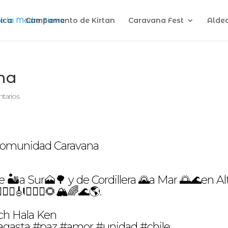
ica
Campamento de Kirtan
Caravana Fest
Alde
na
tarios
 🏜a Sur🗻🌳 y de Cordillera 🌄a Mar 🌅🌊en Al
‍♀️🎻🧘🏻‍♀️🌻🏔🌈🌊🌎.
h Hala Ken
asta #paz #amor #unidad #chile