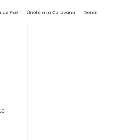
a de Paz
Únete a la Caravana
Donar
ta