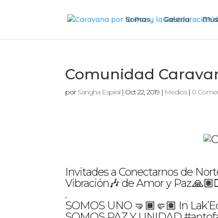
Somos
Galería
Mús
Comunidad Carava
por
Sangha Espiral
|
Oct 22, 2019
|
Medios
|
0 Comen
Invitades a Conectarnos de Norte
Vibración🎶 de Amor y Paz.🙏🏽🧝🏾
.
SOMOS UNO 🤜🏾🤛🏽 In Lak’Ec
SOMOS PAZ Y UNIDAD #antofag