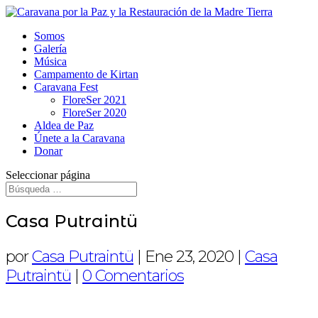
Somos
Galería
Música
Campamento de Kirtan
Caravana Fest
FloreSer 2021
FloreSer 2020
Aldea de Paz
Únete a la Caravana
Donar
Seleccionar página
Casa Putraintü
por
Casa Putraintü
|
Ene 23, 2020
|
Casa
Putraintü
|
0 Comentarios