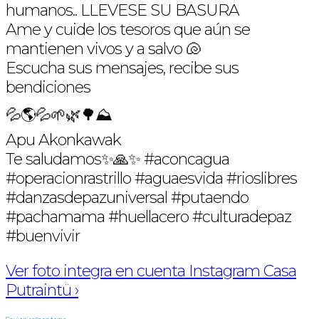
humanos.. LLEVESE SU BASURA
Ame y cuide los tesoros que aún se
mantienen vivos y a salvo 🐚
Escucha sus mensajes, recibe sus
bendiciones
💦🌎💦🌱🌿🌳⛰️
Apu Akonkawak
Te saludamos✨🙏✨ #aconcagua
#operacionrastrillo #aguaesvida #rioslibres
#danzasdepazuniversal #putaendo
#pachamama #huellacero #culturadepaz
#buenvivir
Ver foto integra en cuenta Instagram Casa
Putraintü ›