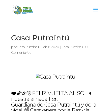
Casa Putraintü
por
Casa Putraintü
|
Feb 6, 2020
|
Casa Putraintü
|
0
Comentarios
❤️🌠🎉🎊FELIZ VUELTA AL SOL a
nuestra amada Fer!
Guardiana de Casa Putraintü y de la
vida! 🌈 Caravanera por la Paz y la