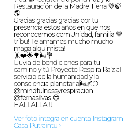
Restauración de la Madre Tierra 💚🍃
🌎
Gracias gracias gracias por tu
presencia estos años en que nos
reconocemos comUnidad, familia 💛
tribu! Te amamos mucho mucho
maga alquimista!
🤸❤️🌟🌳🌬️💐
Lluvia de bendiciones para tu
camino y tú Proyecto Respira Raíz al
servicio de la humanidad y la
consciencia planetaria🌬️🌌🌕
@mindfulnessyrespiracion
@fernasilvas 😍
HALLALLA !!
Ver foto integra en cuenta Instagram
Casa Putraintü ›