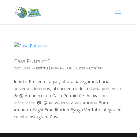
Casa Putraintü
por
Casa Putraintü
|
May 14, 2019
|
Casa Putraintü
Infinito Presente, aquí y ahora navegamos hacia
universos internos, al encuentro de la divina presencia
🌟 🌎 Amanecer en Casa Putraintü ~ Activación
✨✨✨✨✨✨ 📷: @nuevatierra.visual #homa #om
#mantra #agni #meditacion #yoga Ver foto integra en
cuenta Instagram Casa...