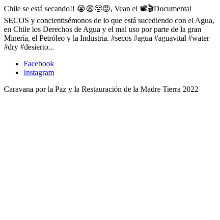
Chile se está secando!! 😭😩😤😡, Vean el 📽🎬Documental
SECOS y concientisémonos de lo que está sucediendo con el Agua,
en Chile los Derechos de Agua y el mal uso por parte de la gran
Minería, el Petróleo y la Industria. #secos #agua #aguavital #water
#dry #desierto...
Facebook
Instagram
Caravana por la Paz y la Restauración de la Madre Tierra 2022