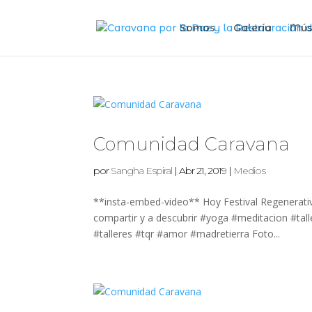
Somos
Galería
Mús
Comunidad Caravana
por
Sangha Espiral
|
Abr 21, 2019
|
Medios
**insta-embed-video** Hoy Festival Regenerativ
compartir y a descubrir #yoga #meditacion #ta
#talleres #tqr #amor #madretierra Foto...