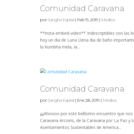
Comunidad Caravana
por
Sangha Espiral
|
Feb 19, 2019
|
Medios
**insta-embed-video** Indescriptibles son las be
hoy un dia de Luna Llena dia de baño important
la Kumbha mela, la...
Comunidad Caravana
por
Sangha Espiral
|
Ene 28, 2019
|
Medios
¡¡¡¡Ahoooo por este bellísimo encuentro que nos 
Caravana Arcoiris, de la Caravana por La Paz y 
Asentamientos Sustentables de America...