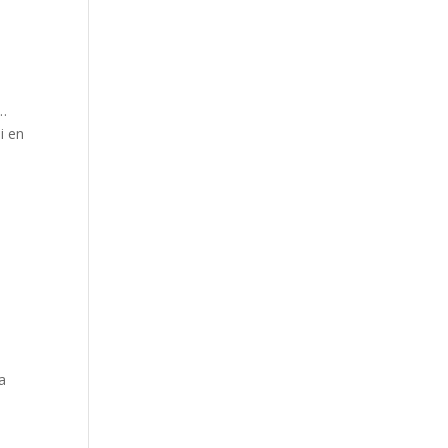
s…
i en
ia