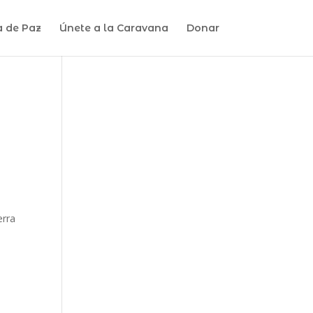
a de Paz
Únete a la Caravana
Donar
erra