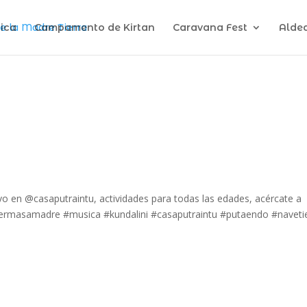
ica
Campamento de Kirtan
Caravana Fest
Alde
o en @casaputraintu, actividades para todas las edades, acércate a
llermasamadre #musica #kundalini #casaputraintu #putaendo #naveti